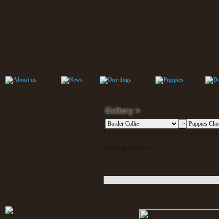
Gallery >
Proszę wybrać dział galerii z powyższego menu. * P
Showing picture...