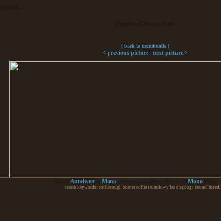
icture...
Puppies Choco x Leo
[ back to thumbnails ]
|
< previous picture
next picture >
Antalwen
Mono
Mono
Design:
&
| Programming (MonoCMS v1.3):
; Visits:
search keywords: collie rough border collie stumilowy las dog dogs kennel breed