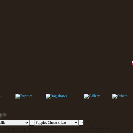
y >
ać dział galerii z powyższego menu. * Please select a gallery with the menu above.