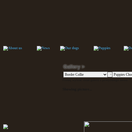
Gallery >
Proszę wybrać dział galerii z powyższego menu. * P
Showing picture...