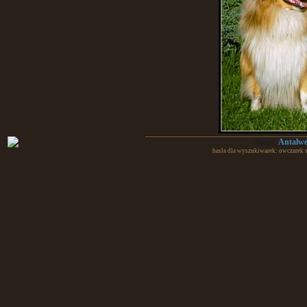
Antalw
Design:
Zwierzęta były w moim życiu odkąd sięgam
hasła dla wyszukiwarek: owczarek 
Przyjaciółka królica, którą oblewałam go
królika), kot Felek, psy Kama, Czarek, B
gawronów, gołębi były stałymi naszymi d
Podczas codziennych powrotów ze szkoły 
bezpańskich i tych „pańskich”, ale zanied
„psia mama”.
Dorosłość i własny dom nic nie zmieniły, z
wygonił z krzaków i wpadła przez to p
z przeraźliwym miauczeniem środkiem j
niezwyczajne, były zupełnie niearystokrat
W 1993 r. po raz pierwszy zetknęłam się